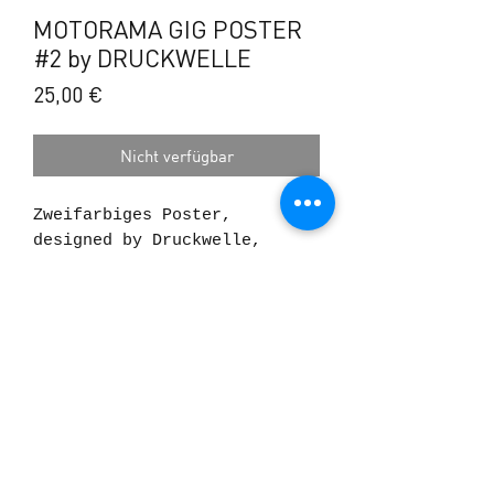
MOTORAMA GIG POSTER
#2 by DRUCKWELLE
Preis
25,00 €
Nicht verfügbar
Zweifarbiges Poster,
designed by Druckwelle,
handgedruckt von uns, für
den 2019er Gig von Motorama
in der Oetinger Villa
Darmstadt.
Format: 50 x 70 cm
©2025 BLACK MEADOW
Papier: 300g Kartonage
Farben: 2
FAQs
DATENSCHUTZ
IMPRESSUM