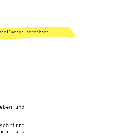
stellmenge berechnet.
eben und
chritte
auch als