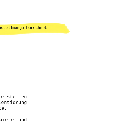
estellmenge berechnet.
 erstellen
entierung
te.
piere und