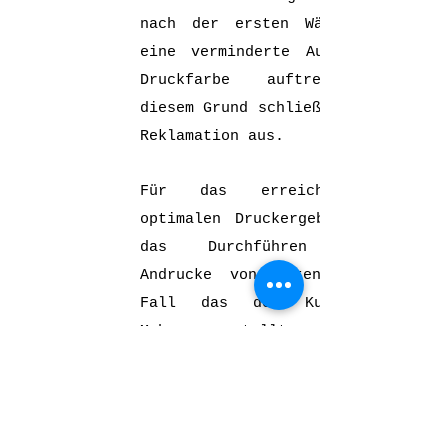
nach der ersten Wäsche) oder
eine verminderte Aufnahme von
Druckfarbe auftreten. Aus
diesem Grund schließen wir eine
Reklamation aus.
Für das erreichen eines
optimalen Druckergebnisses ist
das Durchführen mehrerer
Andrucke von nöten. Für den
Fall das der Kunde keine
Mehrmenge stellt, werden keine
Reklamationen für nicht
brauchbare Ware bzw. nicht
optimale Druckergebnisse
akzeptiert.