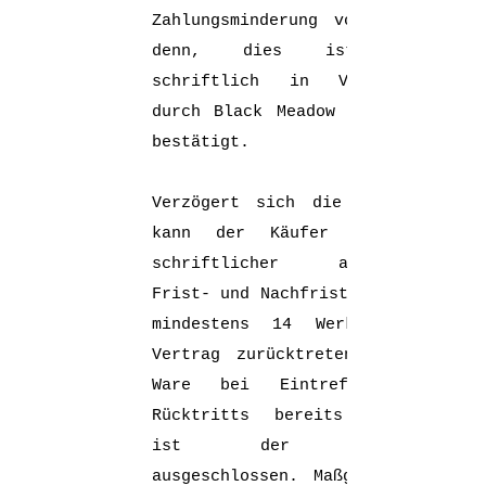
Zahlungsminderung vor, es sei
denn, dies ist vorher
schriftlich in Vertragsform
durch Black Meadow verbindlich
bestätigt.
Verzögert sich die Lieferung,
kann der Käufer erst nach
schriftlicher angemessener
Frist- und Nachfristsetzung von
mindestens 14 Werktagen vom
Vertrag zurücktreten. Ist die
Ware bei Eintreffen eines
Rücktritts bereits bedruckt,
ist der Rücktritt
ausgeschlossen. Maßgeblich für