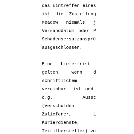
das Eintreffen eines Rücktritts
ist die Zustellung an Black
Meadow niemals jedoch das
Versanddatum oder Poststempel.
Schadensersatzansprüche sind
ausgeschlossen.
Eine Lieferfrist kann nur
gelten, wenn diese per
schriftlichem Vertrag
vereinbart ist und keiner der
o.g. Ausschlussgründe
(Verschulden Dritter,
Zulieferer, Lieferanten,
Kurierdienste,
Textilhersteller) vorliegt.