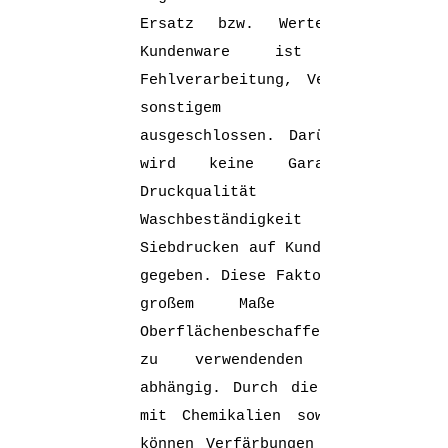
Ersatz bzw. Wertersatz der
Kundenware ist bei
Fehlverarbeitung, Verlust oder
sonstigem Schaden
ausgeschlossen. Darüber hinaus
wird keine Garantie für
Druckqualität und
Waschbeständigkeit von
Siebdrucken auf Kundentextilien
gegeben. Diese Faktoren sind in
großem Maße von der
Oberflächenbeschaffenheit des
zu verwendenden Materials
abhängig. Durch die Behandlung
mit Chemikalien sowie Silikon
können Verfärbungen (auch erst