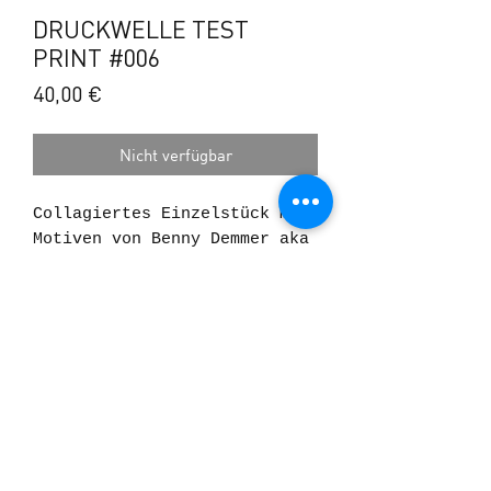
DRUCKWELLE TEST
PRINT #006
Preis
40,00 €
Nicht verfügbar
Collagiertes Einzelstück mit
Motiven von Benny Demmer aka
Druckwelle.
Alle Test Prints sind Teil
des Siebdruck Prozesses.
Jeder Druck dieser Serie ist
ein Unikat und das Resultat
©2025 BLACK MEADOW
verschiedener Ebenen die zum
Teil über Jahre
FAQs
DATENSCHUTZ
zusammengetragen wurden.
IMPRESSUM